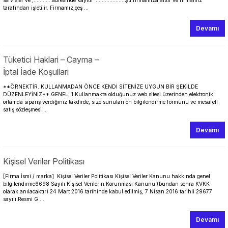
servisler ve ,…………adresinde kayıtlı ……………….Şti.firmamıza aittir ve firmamız
tarafından işletilir. Firmamız,çeş ...
Devamı
Tüketici Haklari – Cayma –
İptal İade Koşullari
**ÖRNEKTİR. KULLANMADAN ÖNCE KENDİ SİTENİZE UYGUN BİR ŞEKİLDE
DÜZENLEYİNİZ** GENEL: 1.Kullanmakta olduğunuz web sitesi üzerinden elektronik
ortamda sipariş verdiğiniz takdirde, size sunulan ön bilgilendirme formunu ve mesafeli
satış sözleşmesi ...
Devamı
Kişisel Veriler Politikası
[Firma İsmi / marka] Kişisel Veriler Politikası Kişisel Veriler Kanunu hakkında genel
bilgilendirme6698 Sayılı Kişisel Verilerin Korunması Kanunu (bundan sonra KVKK
olarak anılacaktır) 24 Mart 2016 tarihinde kabul edilmiş, 7 Nisan 2016 tarihli 29677
sayılı Resmi G ...
Devamı