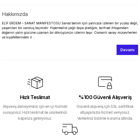
Hakkımızda
ELİF ERDEM – SANAT MANİFESTOSU Sanat benim için yalnızca izlenen bir yüzey değil,
yaşanılan bir varoluş biçimidir. Hiperrealist yağlı boya pratiğim, tarihsel ihtişamdan
doğanın yalın gücüne uzanan bir dönüşümün izlerini taşır. Osmanlı saray mücevherleri
ve kıyafetlerinden il ...
Devamı
Hızlı Teslimat
%100 Güvenli Alışveriş
Alışveriş deneyiminiz için en iyi hizmeti
Güvenli alışveriş için SSL sertifikalı
sunuyoruz. Hızlı teslimat ile ürünlerinizi
altyapımızla hizmet veriyoruz.
kapınıza getiriyoruz.
Verileriniz bizimle koruma altında.