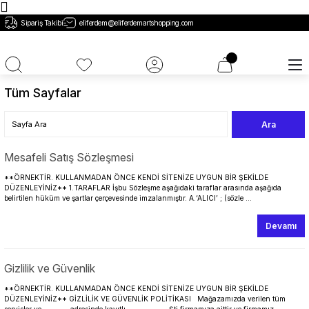
Sipariş Takibi
eliferdem@eliferdemartshopping.com
Tüm Sayfalar
Mesafeli Satış Sözleşmesi
**ÖRNEKTİR. KULLANMADAN ÖNCE KENDİ SİTENİZE UYGUN BİR ŞEKİLDE
DÜZENLEYİNİZ** 1.TARAFLAR İşbu Sözleşme aşağıdaki taraflar arasında aşağıda
belirtilen hüküm ve şartlar çerçevesinde imzalanmıştır. A.‘ALICI’ ; (sözle ...
Devamı
Gizlilik ve Güvenlik
**ÖRNEKTİR. KULLANMADAN ÖNCE KENDİ SİTENİZE UYGUN BİR ŞEKİLDE
DÜZENLEYİNİZ** GİZLİLİK VE GÜVENLİK POLİTİKASI Mağazamızda verilen tüm